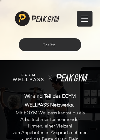
Tarife
Wir sind Teil des EGYM
WELLPASS Netzwerks.
Mit EGYM Wellpass kannst du als
Arbeitnehmer teilnehmender
Firmen, einer Vielzahl
von
Angeboten in Anspruch nehmen
- und das Beste daran: Dein