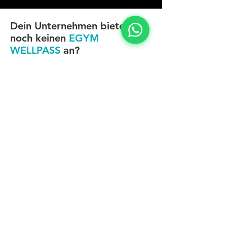
Dein Unternehmen bietet
noch keinen
EGYM
WELLPASS
an?
Empfehle jetzt deinen Arbeitgeber und wir
kümmern uns darum.
Dein Name
Deine E-Mail-Adresse
Dein Unternehmen
Firma empfehlen