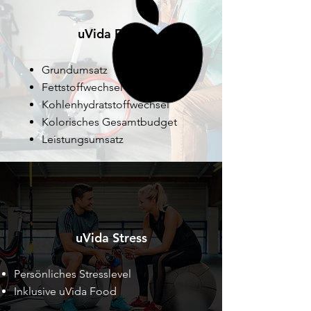
uVida Food
Grundumsatz
Fettstoffwechsel
Kohlenhydratstoffwechsel
Kolorisches Gesamtbudget
Leistungsumsatz
uVida Stress
Persönliches Stresslevel
Inklusive uVida Food