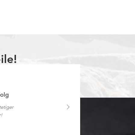
ile!
folg
etiger
r!