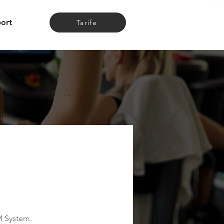
ort
Tarife
M System.