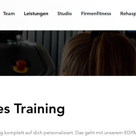
Team
Leistungen
Studio
Firmenfitness
Rehasp
s Training
ing komplett auf dich personalisiert. Das geht mit unserem EGY