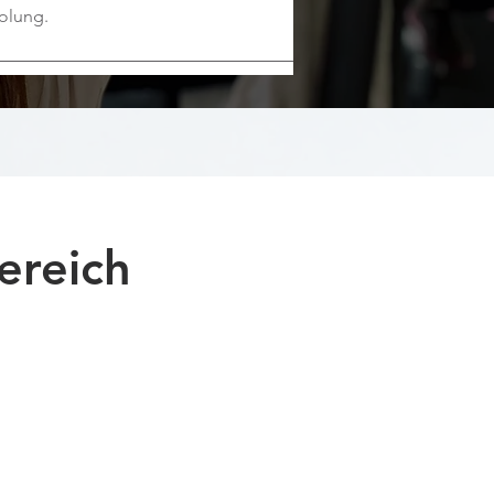
holung.
ereich