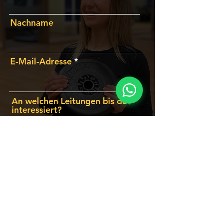
Nachname
E-Mail-Adresse
An welchen Leitungen bis du
interessiert?
Smartes Training
Kurse & Gruppentraining
Sauna & Dampfbad
Regenerationsmassage
Sensopro
Koordinationstraining
InBody Körperanalyse
Allgemeines Training
Rehasport
Solarium
Du hast andere Wünsche &